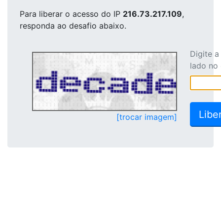
Para liberar o acesso
do IP
216.73.217.109
,
responda ao desafio abaixo.
Digite 
lado no
[trocar imagem]