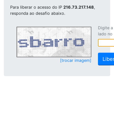
Para liberar o acesso
do IP
216.73.217.148
,
responda ao desafio abaixo.
Digite 
lado no
[trocar imagem]