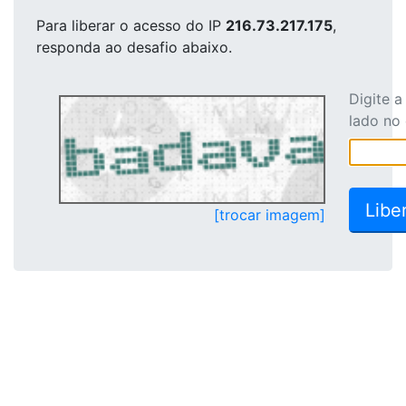
Para liberar o acesso
do IP
216.73.217.175
,
responda ao desafio abaixo.
Digite 
lado no
[trocar imagem]