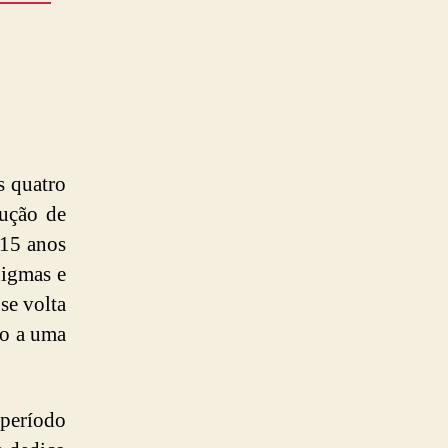
s quatro
dução de
 15 anos
digmas e
se volta
to a uma
 período