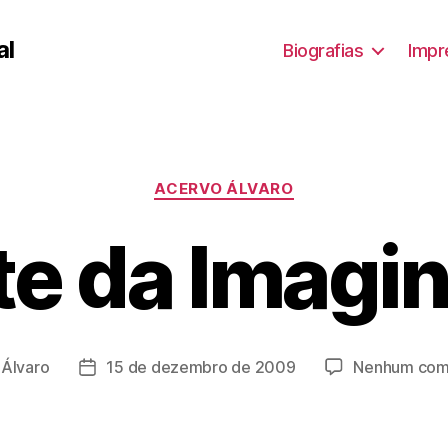
al
Biografias
Impr
Categorias
ACERVO ÁLVARO
te da Imagi
r
Álvaro
15 de dezembro de 2009
Nenhum com
Data
de
publicação