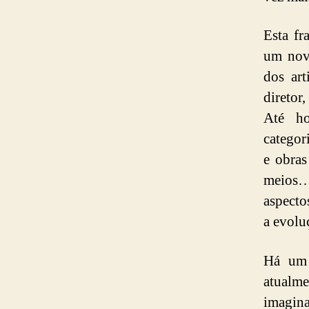
Esta fr
um novo
dos art
diretor
Até ho
categor
e obras
meios…
aspecto
a evolu
Há um 
atualm
imagina