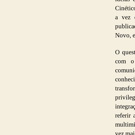
Cinétic
a vez 
public
Novo, e
O quest
com o
comuni
conheci
transf
privil
integra
referir
multimí
vez mai