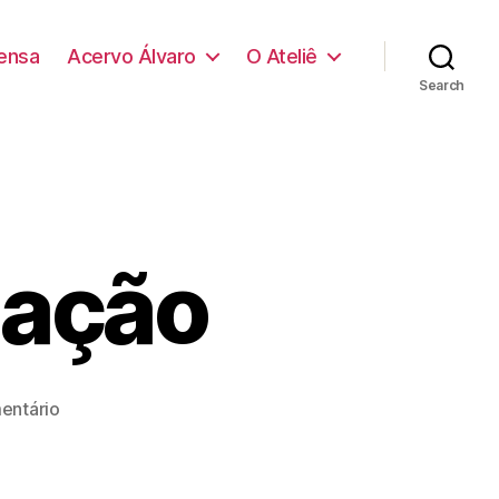
ensa
Acervo Álvaro
O Ateliê
Search
nação
em
entário
A
Arte
da