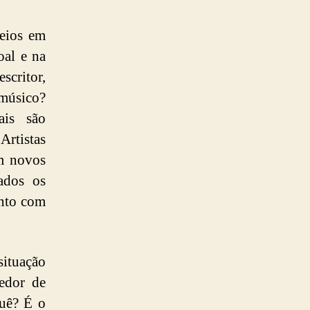
meios em
oal e na
scritor,
 músico?
ais são
Artistas
em novos
ados os
unto com
ituação
edor de
quê? É o