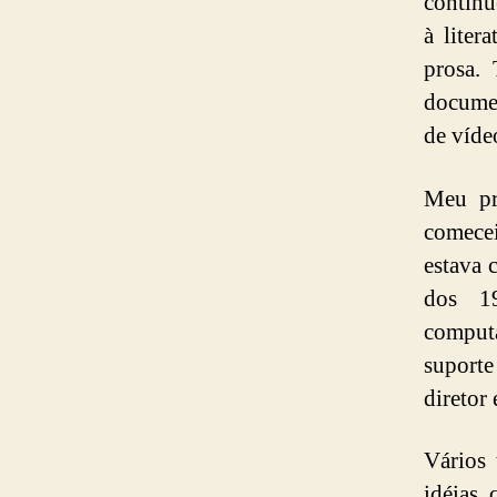
continu
à liter
prosa.
documen
de víde
Meu pr
comecei
estava 
dos 1
comput
suporte
diretor 
Vários 
idéias