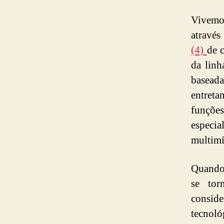
Vivemo
através
(4)
de 
da lin
basead
entreta
funçõe
especi
multimí
Quando 
se tor
consid
tecnoló