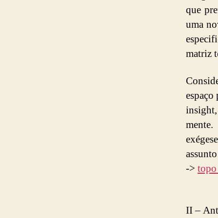
que pre
uma nov
especif
matriz 
Conside
espaço 
insigh
mente. 
exégese
assunto
->
topo
II – An