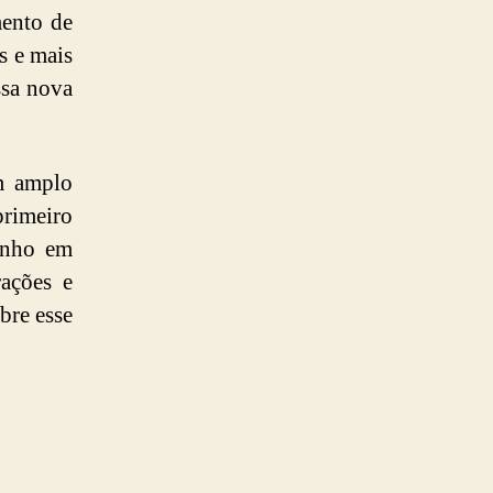
mento de
s e mais
ssa nova
um amplo
primeiro
enho em
rações e
bre esse