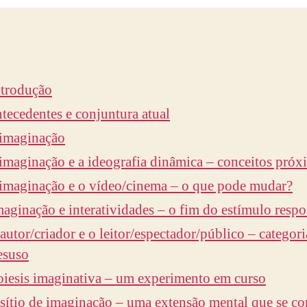
ntrodução
ntecedentes e conjuntura atual
 imaginação
 imaginação e a ideografia dinâmica – conceitos próx
 imaginação e o vídeo/cinema – o que pode mudar?
maginação e interatividades – o fim do estímulo respo
 autor/criador e o leitor/espectador/público – categor
esuso
oiesis imaginativa – um experimento em curso
 sítio de imaginação – uma extensão mental que se con