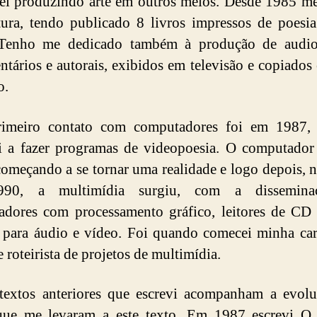
ei produzindo arte em outros meios. Desde 1985 m
atura, tendo publicado 8 livros impressos de poesi
 Tenho me dedicado também à produção de audiov
tários e autorais, exibidos em televisão e copiados 
o.
imeiro contato com computadores foi em 1987,
 a fazer programas de videopoesia. O computador
começando a se tornar uma realidade e logo depois, n
990, a multimídia surgiu, com a dissemina
adores com processamento gráfico, leitores de C
 para áudio e vídeo. Foi quando comecei minha car
e roteirista de projetos de multimídia.
textos anteriores que escrevi acompanham a evol
 que me levaram a este texto. Em 1987 escrevi O