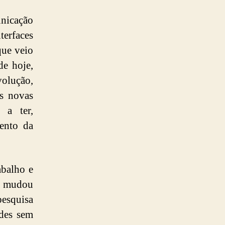
nicação
terfaces
que veio
de hoje,
volução,
às novas
 a ter,
ento da
abalho e
o mudou
esquisa
edes sem