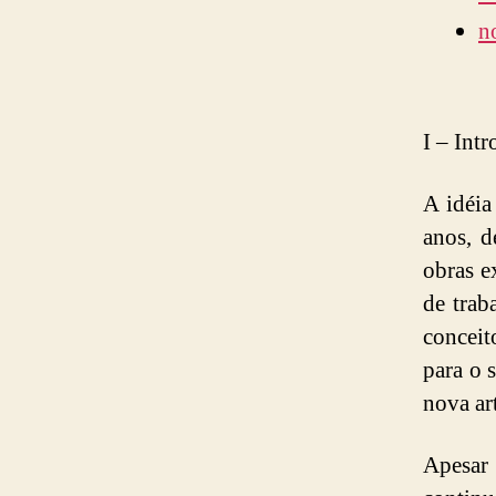
n
I – Int
A idéia
anos, d
obras e
de trab
conceit
para o 
nova ar
Apesar 