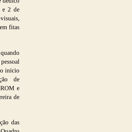
e dedico
a e 2 de
isuais,
em fitas
 quando
 pessoal
o início
ção de
D ROM e
reira de
ução das
 Quadro