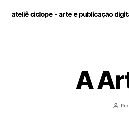
ateliê ciclope - arte e publicação digit
A Ar
Po
Autor
do
post