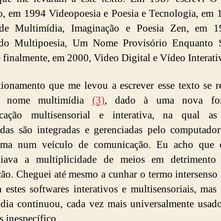
o, em 1994 Videopoesia e Poesia e Tecnologia, em 
de Multimídia, Imaginação e Poesia Zen, em 1
ado Multipoesia, Um Nome Provisório Enquanto 
 finalmente, em 2000, Video Digital e Vídeo Interati
ionamento que me levou a escrever esse texto se r
 nome multimídia
(3)
, dado à uma nova fo
cação multisensorial e interativa, na qual as
das são integradas e gerenciadas pelo computado
orma num veículo de comunicação. Eu acho que
egiava a multiplicidade de meios em detrimento
ção. Cheguei até mesmo a cunhar o termo intersenso
 a estes softwares interativos e multisensoriais, ma
dia continuou, cada vez mais universalmente usad
s inespecífico.