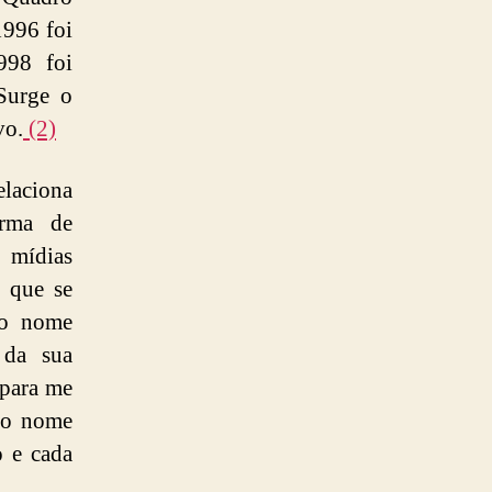
1996 foi
998 foi
Surge o
vo.
(2)
elaciona
rma de
 mídias
r que se
 o nome
 da sua
 para me
s o nome
o e cada