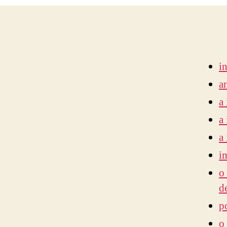
i
a
a
a
a
i
o
d
p
o