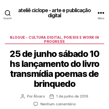
ateliê ciclope - arte e publicação
digital
Search
Menu
Categorias
BLOGUE - CULTURA DIGITAL, POIESIS E WORK IN
PROGRESS
25 de junho sábado 10
hs lançamento do livro
transmídia poemas de
brinquedo
Por
Álvaro
1 de junho de 2016
Autor
Data
do
de
em
Nenhum comentário
post
publicação