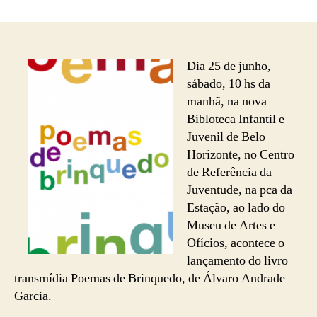
25
de
junho
sábado
10
Dia 25 de junho,
hs
sábado, 10 hs da
lançamento
manhã, na nova
do
Bibloteca Infantil e
livro
Juvenil de Belo
transmídia
Horizonte, no Centro
poemas
de Referência da
de
brinquedo
Juventude, na pca da
Estação, ao lado do
Museu de Artes e
Ofícios, acontece o
lançamento do livro
transmídia Poemas de Brinquedo, de Álvaro Andrade
Garcia.