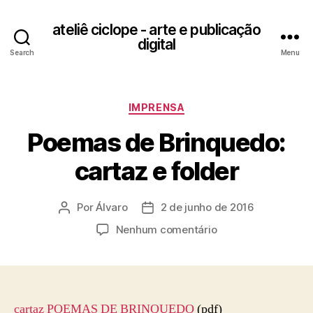
ateliê ciclope - arte e publicação
digital
Search
Menu
Categorias
IMPRENSA
Poemas de Brinquedo:
cartaz e folder
Por
Álvaro
2 de junho de 2016
Autor
Data
do
de
em
Nenhum comentário
post
publicação
Poemas
de
Brinquedo:
cartaz
e
cartaz POEMAS DE BRINQUEDO
(pdf)