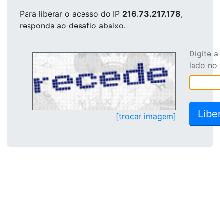
Para liberar o acesso
do IP
216.73.217.178
,
responda ao desafio abaixo.
Digite 
lado no
[trocar imagem]